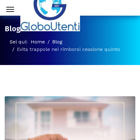
Blog
Sei qui:
Home
Blog
Evita trappole nei rimborsi cessione quinto